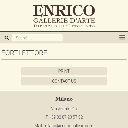
ABOUT US
GALLERY
ARTISTS
FORTI ETTORE
EXHIBITIONS
PRINT
CONTACT US
NEWS
Milano
BOOKS
Via Senato, 45
T +39 02 87 23 57 52
WE BUY
Mail:
milano@enricogallerie.com