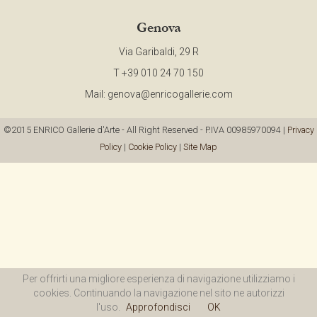
CONTACT
Genova
Via Garibaldi, 29 R
NEWSLETTER
T +39 010 24 70 150
Mail:
genova@enricogallerie.com
COLLABORATIONS
©2015 ENRICO Gallerie d'Arte - All Right Reserved - P.IVA 00985970094 |
Privacy
Policy
|
Cookie Policy
|
Site Map
VIDEO
Per offrirti una migliore esperienza di navigazione utilizziamo i
cookies. Continuando la navigazione nel sito ne autorizzi
l'uso.
Approfondisci
OK