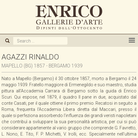
CHI SIAMO
GALLERIA
ARTISTI
AGAZZI RINALDO
MAPELLO (BG) 1857 - BERGAMO 1939
MOSTRE
Nato a Mapello (Bergamo) il 30 ottobre 1857, morto a Bergamo il 24
maggio 1939. Fratello maggiore di Ermenegildo e suo maestro, studia
NOVITA'
pittura all'Accademia Carrara di Bergamo sotto la guida di Enrico
Scuri. Qui espose, nel 1879, il quadro Il pane in due, acquistato dal
conte Casati, per il quale ottiene il primo premio. Recatosi in seguito a
PUBBLICAZIONI
Roma, frequenta l'Accademia Libera diretta dal Maccari, presso il
quale si perfeziona assorbendo l'influenza dei grandi veristi napoletani
che contribuì a sviluppare la sua personalità artistica, per cui si può
ACQUISTIAMO
considerare appartenente al vario gruppo che comprende G. Favretto,
L. Nono, E. Tito, F. P. Michetti, V. Irolli, ecc. Specialmente nell'ultima