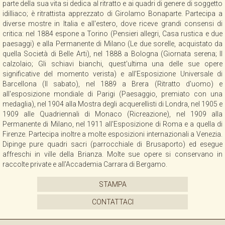
parte della sua vita si dedica al ritratto e ai quadri di genere di soggetto
CONTATTI
idilliaco; è ritrattista apprezzato di Girolamo Bonaparte. Partecipa a
diverse mostre in Italia e all'estero, dove riceve grandi consensi di
critica: nel 1884 espone a Torino (Pensieri allegri, Casa rustica e due
paesaggi) e alla Permanente di Milano (Le due sorelle, acquistato da
NEWSLETTER
quella Società di Belle Arti), nel 1888 a Bologna (Giornata serena; Il
calzolaio; Gli schiavi bianchi, quest'ultima una delle sue opere
significative del momento verista) e all'Esposizione Universale di
COLLABORAZIONI
Barcellona (Il sabato), nel 1889 a Brera (Ritratto d'uomo) e
all'esposizione mondiale di Parigi (Paesaggio, premiato con una
medaglia), nel 1904 alla Mostra degli acquerellisti di Londra, nel 1905 e
VIDEO
1909 alle Quadriennali di Monaco (Ricreazione), nel 1909 alla
Permanente di Milano, nel 1911 all'Esposizione di Roma e a quella di
Firenze. Partecipa inoltre a molte esposizioni internazionali a Venezia.
Dipinge pure quadri sacri (parrocchiale di Brusaporto) ed esegue
affreschi in ville della Brianza. Molte sue opere si conservano in
raccolte private e all'Accademia Carrara di Bergamo.
STAMPA
CONTATTACI