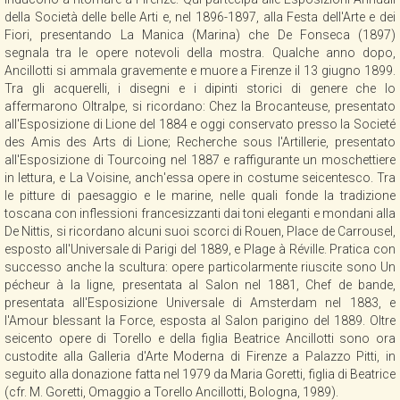
della Società delle belle Arti e, nel 1896-1897, alla Festa dell'Arte e dei
Fiori, presentando La Manica (Marina) che De Fonseca (1897)
segnala tra le opere notevoli della mostra. Qualche anno dopo,
Ancillotti si ammala gravemente e muore a Firenze il 13 giugno 1899.
Tra gli acquerelli, i disegni e i dipinti storici di genere che lo
affermarono Oltralpe, si ricordano: Chez la Brocanteuse, presentato
all'Esposizione di Lione del 1884 e oggi conservato presso la Societé
des Amis des Arts di Lione; Recherche sous l'Artillerie, presentato
all'Esposizione di Tourcoing nel 1887 e raffigurante un moschettiere
in lettura, e La Voisine, anch'essa opere in costume seicentesco. Tra
le pitture di paesaggio e le marine, nelle quali fonde la tradizione
toscana con inflessioni francesizzanti dai toni eleganti e mondani alla
De Nittis, si ricordano alcuni suoi scorci di Rouen, Place de Carrousel,
esposto all'Universale di Parigi del 1889, e Plage à Réville. Pratica con
successo anche la scultura: opere particolarmente riuscite sono Un
pécheur à la ligne, presentata al Salon nel 1881, Chef de bande,
presentata all'Esposizione Universale di Amsterdam nel 1883, e
l'Amour blessant la Force, esposta al Salon parigino del 1889. Oltre
seicento opere di Torello e della figlia Beatrice Ancillotti sono ora
custodite alla Galleria d'Arte Moderna di Firenze a Palazzo Pitti, in
seguito alla donazione fatta nel 1979 da Maria Goretti, figlia di Beatrice
(cfr. M. Goretti, Omaggio a Torello Ancillotti, Bologna, 1989).