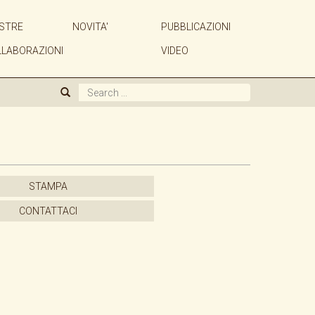
STRE
NOVITA'
PUBBLICAZIONI
CHI SIAMO
LLABORAZIONI
VIDEO
GALLERIA
ARTISTI
MOSTRE
STAMPA
NOVITA'
CONTATTACI
PUBBLICAZIONI
ACQUISTIAMO