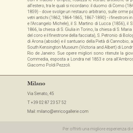
all'estero, tra le quali si ricordano: il duomo di Como (
1859) - dove svolge un restauro arbitrario, sulle orme 
vetri antichi (1862, 1864-1865, 1867-1890) - i finestroni 
e l'Arcangelo Michele), il S. Martino di Lucca (1856), il 
1866, la chiesa di S. Giulia in Torino, la chiesa di S. Mar
del coro e il finestrone della facciata), S. Petronio di Bolo
di Arona (abside) e il santuario della Pietà di Cannobio; all
South Kensington Museum (Victoria and Albert) di Londra, i
Rio de Janeiro. Sue opere migliori sono ritenute la giov
Commedia, esposta a Londra nel 1853 e ora all'Ambrosia
Giacomo Poldi Pezzoli.
Milano
Via Senato, 45
T +39 02 87 23 57 52
Mail:
milano@enricogallerie.com
©2015 ENRICO G
Per offrirti una migliore esperienza di