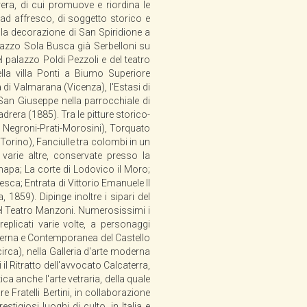
rera, di cui promuove e riordina le
e ad affresco, di soggetto storico e
no la decorazione di San Spiridione a
alazzo Sola Busca già Serbelloni su
el palazzo Poldi Pezzoli e del teatro
ella villa Ponti a Biumo Superiore
a di Valmarana (Vicenza), l'Estasi di
San Giuseppe nella parrocchiale di
rera (1885). Tra le pitture storico-
a Negroni-Prati-Morosini), Torquato
Torino), Fanciulle tra colombi in un
 varie altre, conservate presso la
napa; La corte di Lodovico il Moro;
sca; Entrata di Vittorio Emanuele II
 1859). Dipinge inoltre i sipari del
 del Teatro Manzoni. Numerosissimi i
 replicati varie volte, a personaggi
derna e Contemporanea del Castello
ca), nella Galleria d'arte moderna
il Ritratto dell'avvocato Calcaterra,
tica anche l'arte vetraria, della quale
e Fratelli Bertini, in collaborazione
estigiosi luoghi di culto, in Italia e