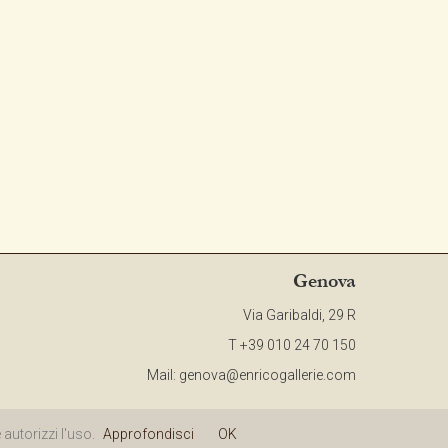
Genova
Via Garibaldi, 29 R
T +39 010 24 70 150
Mail:
genova@enricogallerie.com
olicy
|
Site Map
autorizzi l'uso.
Approfondisci
OK