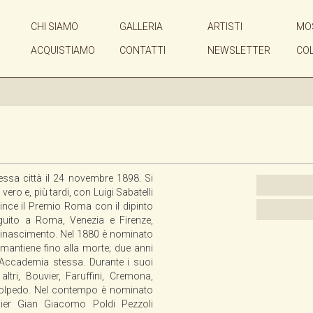
CHI SIAMO
GALLERIA
ARTISTI
MO
ACQUISTIAMO
CONTATTI
NEWSLETTER
CO
essa città il 24 novembre 1898. Si
ero e, più tardi, con Luigi Sabatelli
ince il Premio Roma con il dipinto
seguito a Roma, Venezia e Firenze,
l Rinascimento. Nel 1880 è nominato
 mantiene fino alla morte; due anni
'Accademia stessa. Durante i suoi
ltri, Bouvier, Faruffini, Cremona,
Volpedo. Nel contempo è nominato
lier Gian Giacomo Poldi Pezzoli