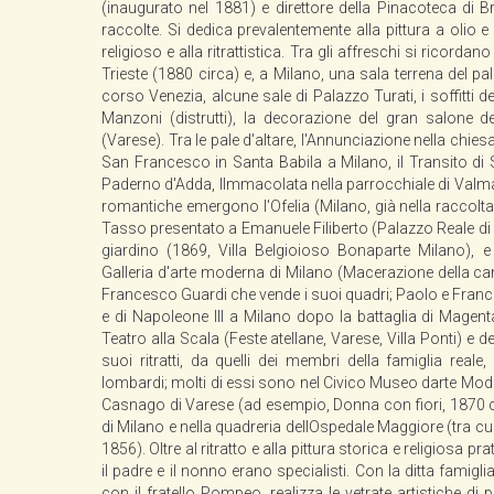
(inaugurato nel 1881) e direttore della Pinacoteca di B
raccolte. Si dedica prevalentemente alla pittura a olio 
religioso e alla ritrattistica. Tra gli affreschi si ricorda
Trieste (1880 circa) e, a Milano, una sala terrena del p
corso Venezia, alcune sale di Palazzo Turati, i soffitti d
Manzoni (distrutti), la decorazione del gran salone d
(Varese). Tra le pale d'altare, l'Annunciazione nella chies
San Francesco in Santa Babila a Milano, il Transito di 
Paderno d'Adda, lImmacolata nella parrocchiale di Valmad
romantiche emergono l'Ofelia (Milano, già nella raccolt
Tasso presentato a Emanuele Filiberto (Palazzo Reale di 
giardino (1869, Villa Belgioioso Bonaparte Milano), e
Galleria d'arte moderna di Milano (Macerazione della ca
Francesco Guardi che vende i suoi quadri; Paolo e France
e di Napoleone III a Milano dopo la battaglia di Magenta,
Teatro alla Scala (Feste atellane, Varese, Villa Ponti) e
suoi ritratti, da quelli dei membri della famiglia reale,
lombardi; molti di essi sono nel Civico Museo darte Mo
Casnago di Varese (ad esempio, Donna con fiori, 1870 cir
di Milano e nella quadreria dellOspedale Maggiore (tra cui 
1856). Oltre al ritratto e alla pittura storica e religiosa pra
il padre e il nonno erano specialisti. Con la ditta famigliar
con il fratello Pompeo, realizza le vetrate artistiche di pr