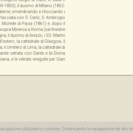
1849-1850), il duomo di Milano (1852-
paterne, smembrando e ritoccando i
in facciata con S. Carlo, S. Ambrogio
S. Michele di Pavia (1861) e, dopo il
ia sopra Minerva a Roma (sei finestre
gna, il duomo di Arezzo, i SS. Martiri
'estero, la cattedrale di Glasgow, il
l cimitero di Lima, la cattedrale di
anile vetrata con Dante e la Divina
na, e le vetrate eseguite per Gian
allerie d'Arte - All Right Reserved - P.IVA 00985970094 |
Privacy Policy
|
Cookie P
 navigazione utilizziamo i cookies. Continuando la navigazione nel sito ne 