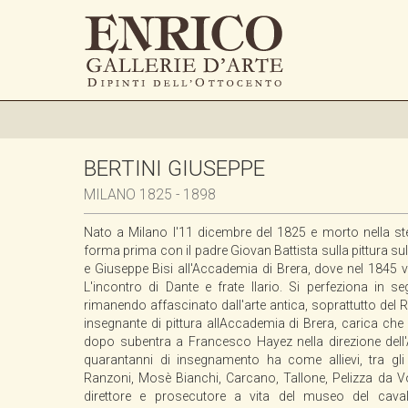
BERTINI GIUSEPPE
MILANO 1825 - 1898
Nato a Milano l'11 dicembre del 1825 e morto nella st
forma prima con il padre Giovan Battista sulla pittura sul v
e Giuseppe Bisi all'Accademia di Brera, dove nel 1845 v
L'incontro di Dante e frate Ilario. Si perfeziona in 
rimanendo affascinato dall'arte antica, soprattutto de
insegnante di pittura allAccademia di Brera, carica che
dopo subentra a Francesco Hayez nella direzione dell
quarantanni di insegnamento ha come allievi, tra gli a
Ranzoni, Mosè Bianchi, Carcano, Tallone, Pelizza da 
direttore e prosecutore a vita del museo del cava