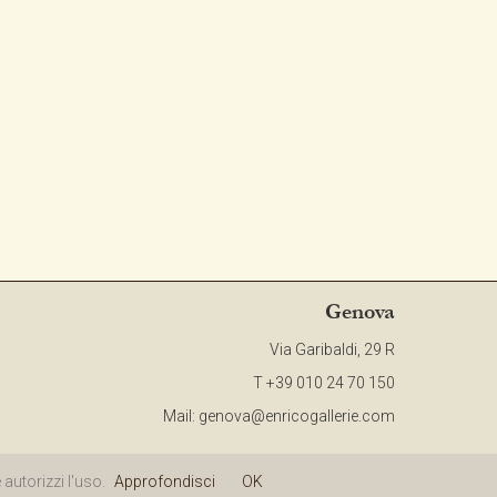
Genova
Via Garibaldi, 29 R
T +39 010 24 70 150
Mail:
genova@enricogallerie.com
olicy
|
Site Map
autorizzi l'uso.
Approfondisci
OK