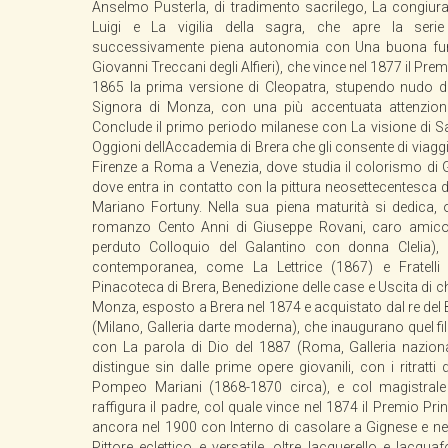
Anselmo Pusterla, di tradimento sacrilego, La congiur
Luigi e La vigilia della sagra, che apre la serie 
successivamente piena autonomia con Una buona fuma
Giovanni Treccani degli Alfieri), che vince nel 1877 il P
1865 la prima versione di Cleopatra, stupendo nudo da
Signora di Monza, con una più accentuata attenzione
Conclude il primo periodo milanese con La visione di Sa
Oggioni dellAccademia di Brera che gli consente di viaggiar
Firenze a Roma a Venezia, dove studia il colorismo di G
dove entra in contatto con la pittura neosettecentesca 
Mariano Fortuny. Nella sua piena maturità si dedica, ol
romanzo Cento Anni di Giuseppe Rovani, caro amico de
perduto Colloquio del Galantino con donna Clelia), a
contemporanea, come La Lettrice (1867) e Fratelli
Pinacoteca di Brera, Benedizione delle case e Uscita di ch
Monza, esposto a Brera nel 1874 e acquistato dal re del 
(Milano, Galleria darte moderna), che inaugurano quel fi
con La parola di Dio del 1887 (Roma, Galleria nazionale
distingue sin dalle prime opere giovanili, con i ritratti 
Pompeo Mariani (1868-1870 circa), e col magistrale R
raffigura il padre, col quale vince nel 1874 il Premio P
ancora nel 1900 con Interno di casolare a Gignese e nel
Pittore eclettico e versatile, oltre lacquerello e lacq