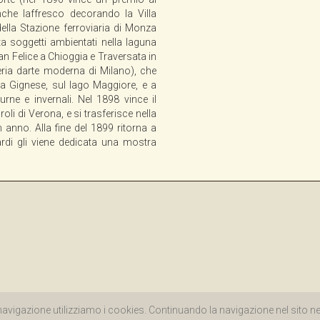
he laffresco decorando la Villa
della Stazione ferroviaria di Monza
a soggetti ambientati nella laguna
n Felice a Chioggia e Traversata in
ria darte moderna di Milano), che
 a Gignese, sul lago Maggiore, e a
urne e invernali. Nel 1898 vince il
li di Verona, e si trasferisce nella
 anno. Alla fine del 1899 ritorna a
di gli viene dedicata una mostra
allerie d'Arte - All Right Reserved - P.IVA 00985970094 |
Privacy Policy
|
Cookie P
 navigazione utilizziamo i cookies. Continuando la navigazione nel sito ne 