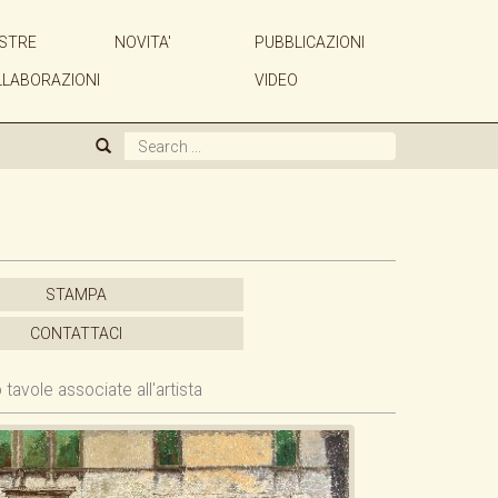
STRE
NOVITA'
PUBBLICAZIONI
CHI SIAMO
LLABORAZIONI
VIDEO
GALLERIA
ARTISTI
MOSTRE
STAMPA
NOVITA'
CONTATTACI
 tavole associate all'artista
PUBBLICAZIONI
ACQUISTIAMO