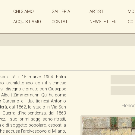
CHI SIAMO
GALLERIA
ARTISTI
MO
ACQUISTIAMO
CONTATTI
NEWSLETTER
CO
sa città il 15 marzo 1904. Entra
no architettonico con il viennese
isi, disegno e ornato con Giuseppe
co Albert Zimmermann. Qui ha come
Carcano e i due ticinesi Antonio
Elenco
rà, dal 1862, lo studio in Via San
Guerra d'Indipendenza, dal 1863
z. I suoi primi saggi sono ritratti,
ca e di soggetto popolare, esposti a
 che accusa l'arcivescovo di Milano,