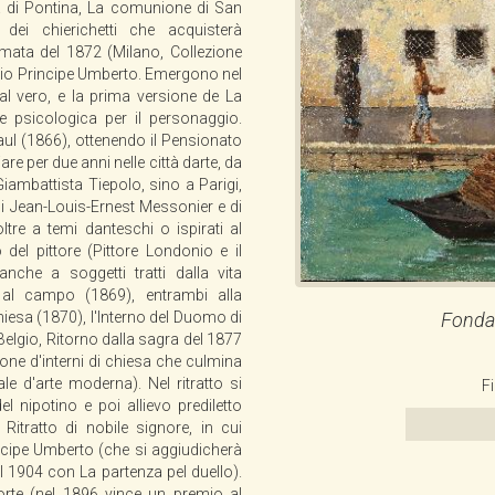
a di Pontina, La comunione di San
dei chierichetti che acquisterà
ta del 1872 (Milano, Collezione
remio Principe Umberto. Emergono nel
l vero, e la prima versione de La
 psicologica per il personaggio.
ul (1866), ottenendo il Pensionato
e per due anni nelle città darte, da
iambattista Tiepolo, sino a Parigi,
di Jean-Louis-Ernest Messonier e di
tre a temi danteschi o ispirati al
l pittore (Pittore Londonio e il
nche a soggetti tratti dalla vita
 al campo (1869), entrambi alla
Fonda
iesa (1870), l'Interno del Duomo di
Belgio, Ritorno dalla sagra del 1877
lone d'interni di chiesa che culmina
 d'arte moderna). Nel ritratto si
F
del nipotino e poi allievo prediletto
itratto di nobile signore, in cui
rincipe Umberto (che si aggiudicherà
 1904 con La partenza pel duello).
uaforte (nel 1896 vince un premio al