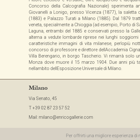
Concorso della Calcografia Nazionale) sperimenta anc
Giovanelli a Lonigo, presso Vicenza (1877), la saletta 
(1883) e Palazzo Turati a Milano (1885). Dal 1879 tratt
veneta, specialmente a Chioggia (ad esempio, Porto di Sa
Laguna, entrambi del 1885 e conservati presso la Galle
alterna a vedute lombarde riprese nei lunghi soggiorni
caratteristiche immagini di vita milanese, perlopiù nott
concorso di professore e direttore dellAccademia Cignaro
Villa Berengario, in borgo Tascherio. Vi rimarrà solo un
Monza dove muore il 15 marzo 1904. Due anni più tar
nellambito dellEsposizione Universale di Milano.
Milano
Via Senato, 45
T +39 02 87 23 57 52
Mail:
milano@enricogallerie.com
©2015 ENRICO G
Per offrirti una migliore esperienza di