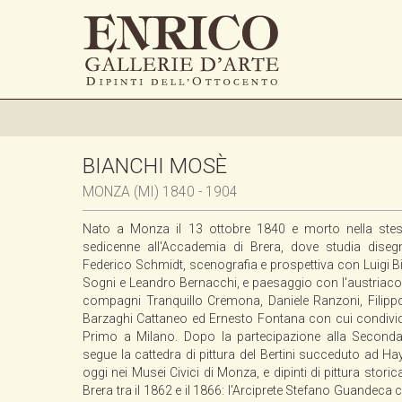
BIANCHI MOSÈ
MONZA (MI) 1840 - 1904
Nato a Monza il 13 ottobre 1840 e morto nella stes
sedicenne all'Accademia di Brera, dove studia diseg
Federico Schmidt, scenografia e prospettiva con Luigi B
Sogni e Leandro Bernacchi, e paesaggio con l'austria
compagni Tranquillo Cremona, Daniele Ranzoni, Filippo 
Barzaghi Cattaneo ed Ernesto Fontana con cui condivide
Primo a Milano. Dopo la partecipazione alla Seconda 
segue la cattedra di pittura del Bertini succeduto ad Haye
oggi nei Musei Civici di Monza, e dipinti di pittura stori
Brera tra il 1862 e il 1866: l'Arciprete Stefano Guandeca