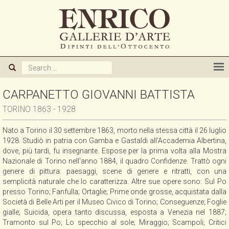
CHI SIAMO
GALLERIA
ARTISTI
CARPANETTO GIOVANNI BATTISTA
TORINO 1863 - 1928
MOSTRE
Nato a Torino il 30 settembre 1863, morto nella stessa città il 26 luglio
1928. Studiò in patria con Gamba e Gastaldi all'Accademia Albertina,
NOVITA'
dove, più tardi, fu insegnante. Espose per la prima volta alla Mostra
Nazionale di Torino nell'anno 1884, il quadro Confidenze. Trattò ogni
genere di pittura: paesaggi, scene di genere e ritratti, con una
PUBBLICAZIONI
semplicità naturale che lo caratterizza. Altre sue opere sono: Sul Po
presso Torino; Fanfulla; Ortaglie; Prime onde grosse, acquistata dalla
Società di Belle Arti per il Museo Civico di Torino; Conseguenze; Foglie
ACQUISTIAMO
gialle; Suicida, opera tanto discussa, esposta a Venezia nel 1887;
Tramonto sul Po; Lo specchio al sole; Miraggio; Scampoli; Critici