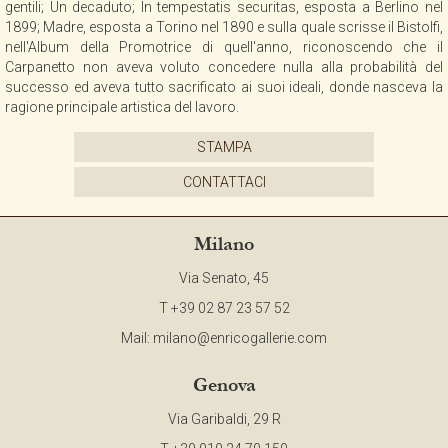
gentili; Un decaduto; In tempestatis securitas, esposta a Berlino nel
CONTATTI
1899; Madre, esposta a Torino nel 1890 e sulla quale scrisse il Bistolfi,
nell'Album della Promotrice di quell'anno, riconoscendo che il
Carpanetto non aveva voluto concedere nulla alla probabilità del
successo ed aveva tutto sacrificato ai suoi ideali, donde nasceva la
NEWSLETTER
ragione principale artistica del lavoro.
STAMPA
COLLABORAZIONI
CONTATTACI
VIDEO
Milano
Via Senato, 45
T +39 02 87 23 57 52
Mail:
milano@enricogallerie.com
Genova
Via Garibaldi, 29 R