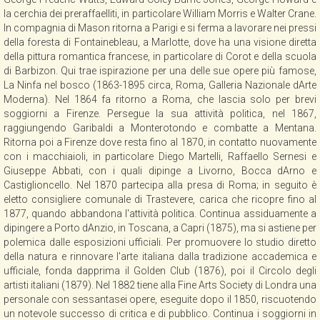
la cerchia dei preraffaelliti, in particolare William Morris e Walter Crane.
In compagnia di Mason ritorna a Parigi e si ferma a lavorare nei pressi
della foresta di Fontainebleau, a Marlotte, dove ha una visione diretta
della pittura romantica francese, in particolare di Corot e della scuola
di Barbizon. Qui trae ispirazione per una delle sue opere più famose,
La Ninfa nel bosco (1863-1895 circa, Roma, Galleria Nazionale dArte
Moderna). Nel 1864 fa ritorno a Roma, che lascia solo per brevi
soggiorni a Firenze. Persegue la sua attività politica, nel 1867,
raggiungendo Garibaldi a Monterotondo e combatte a Mentana.
Ritorna poi a Firenze dove resta fino al 1870, in contatto nuovamente
con i macchiaioli, in particolare Diego Martelli, Raffaello Sernesi e
Giuseppe Abbati, con i quali dipinge a Livorno, Bocca dArno e
Castiglioncello. Nel 1870 partecipa alla presa di Roma; in seguito è
eletto consigliere comunale di Trastevere, carica che ricopre fino al
1877, quando abbandona l'attività politica. Continua assiduamente a
dipingere a Porto dAnzio, in Toscana, a Capri (1875), ma si astiene per
polemica dalle esposizioni ufficiali. Per promuovere lo studio diretto
della natura e rinnovare l'arte italiana dalla tradizione accademica e
ufficiale, fonda dapprima il Golden Club (1876), poi il Circolo degli
artisti italiani (1879). Nel 1882 tiene alla Fine Arts Society di Londra una
personale con sessantasei opere, eseguite dopo il 1850, riscuotendo
un notevole successo di critica e di pubblico. Continua i soggiorni in