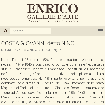
CHI SIAMO
GALLERIA
ARTISTI
COSTA GIOVANNI detto NINO
ROMA 1826 - MARINA DI PISA (PI) 1903
MOSTRE
Nato a Roma il 15 ottobre 1826. Durante la sua formazione romana,
negli anni 1842-1845 studia disegno con Luigi Durantini e frequenta gli
NOVITA'
studi di Francesco Coghetti e Francesco Podesti, da cui apprende
nell'impostazione grafica e compositiva i principi della cultura
neoclassico-romantica. Nel 1848 parte volontario per la guerra e
PUBBLICAZIONI
combatte nella difesa di Vicenza. Nel 1849, membro dello Stato
Maggiore di Garibaldi, combatte sul Gianicolo. Dopo la restaurazione
fugge ad Ariccia dove frequenta, negli anni 1850-1853, fra gli altri,
ACQUISTIAMO
Massimo dAzeglio, i tedeschi Peter von Comelius, Friederich Overbeck
e Arnold Böcklin, lo svizzero Emile David Turrian e linglese Charles