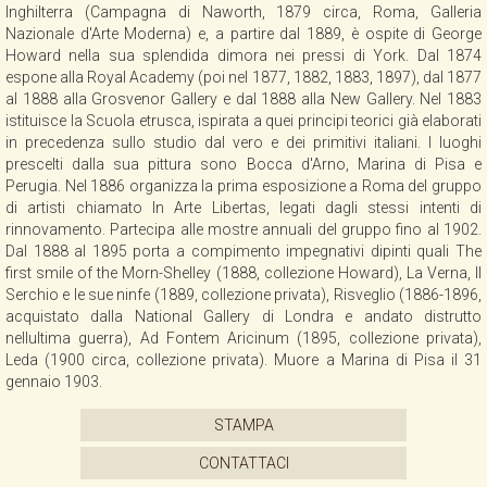
Inghilterra (Campagna di Naworth, 1879 circa, Roma, Galleria
Nazionale d'Arte Moderna) e, a partire dal 1889, è ospite di George
Howard nella sua splendida dimora nei pressi di York. Dal 1874
espone alla Royal Academy (poi nel 1877, 1882, 1883, 1897), dal 1877
al 1888 alla Grosvenor Gallery e dal 1888 alla New Gallery. Nel 1883
istituisce la Scuola etrusca, ispirata a quei principi teorici già elaborati
in precedenza sullo studio dal vero e dei primitivi italiani. I luoghi
prescelti dalla sua pittura sono Bocca d'Arno, Marina di Pisa e
Perugia. Nel 1886 organizza la prima esposizione a Roma del gruppo
di artisti chiamato In Arte Libertas, legati dagli stessi intenti di
rinnovamento. Partecipa alle mostre annuali del gruppo fino al 1902.
Dal 1888 al 1895 porta a compimento impegnativi dipinti quali The
first smile of the Morn-Shelley (1888, collezione Howard), La Verna, Il
Serchio e le sue ninfe (1889, collezione privata), Risveglio (1886-1896,
acquistato dalla National Gallery di Londra e andato distrutto
nellultima guerra), Ad Fontem Aricinum (1895, collezione privata),
Leda (1900 circa, collezione privata). Muore a Marina di Pisa il 31
gennaio 1903.
STAMPA
CONTATTACI