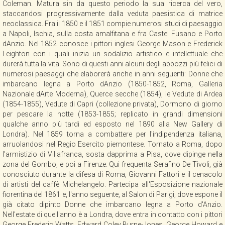
Coleman. Matura sin da questo periodo la sua ricerca del vero,
CONTATTI
staccandosi progressivamente dalla veduta paesistica di matrice
neoclassica. Fra il 1850 e il 1851 compie numerosi studi di paesaggio
a Napoli, Ischia, sulla costa amalfitana e fra Castel Fusano e Porto
dAnzio. Nel 1852 conosce i pittori inglesi George Mason e Frederick
NEWSLETTER
Leighton con i quali inizia un sodalizio artistico e intellettuale che
durerà tutta la vita. Sono di questi anni alcuni degli abbozzi più felici di
numerosi paesaggi che elaborerà anche in anni seguenti: Donne che
COLLABORAZIONI
imbarcano legna a Porto dAnzio (1850-1852, Roma, Galleria
Nazionale dArte Moderna), Querce secche (1854), le Vedute di Ardea
(1854-1855), Vedute di Capri (collezione privata), Dormono di giorno
VIDEO
per pescare la notte (1853-1855; replicato in grandi dimensioni
qualche anno più tardi ed esposto nel 1890 alla New Gallery di
Londra). Nel 1859 torna a combattere per l'indipendenza italiana,
arruolandosi nel Regio Esercito piemontese. Tornato a Roma, dopo
l'armistizio di Villafranca, sosta dapprima a Pisa, dove dipinge nella
zona del Gombo, e poi a Firenze. Qui frequenta Serafino De Tivoli, già
conosciuto durante la difesa di Roma, Giovanni Fattori e il cenacolo
di artisti del caffè Michelangelo. Partecipa all'Esposizione nazionale
fiorentina del 1861 e, l'anno seguente, al Salon di Parigi, dove espone il
già citato dipinto Donne che imbarcano legna a Porto d'Anzio.
Nell'estate di quell'anno è a Londra, dove entra in contatto con i pittori
George Frederic Watts, Edward Coley Burne-Jones, George Howard e