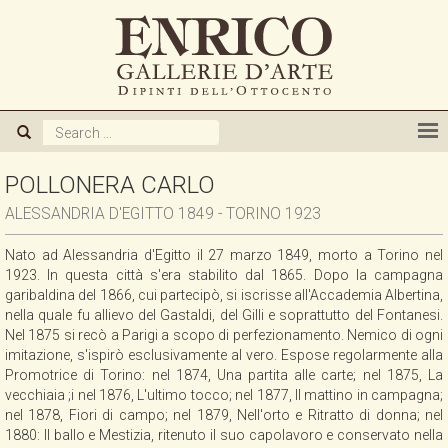
CHI SIAMO
GALLERIA
ARTISTI
POLLONERA CARLO
ALESSANDRIA D'EGITTO 1849 - TORINO 1923
MOSTRE
Nato ad Alessandria d'Egitto il 27 marzo 1849, morto a Torino nel
1923. In questa città s'era stabilito dal 1865. Dopo la campagna
NOVITA'
garibaldina del 1866, cui partecipò, si iscrisse all'Accademia Albertina,
nella quale fu allievo del Gastaldi, del Gilli e soprattutto del Fontanesi.
Nel 1875 si recò a Parigi a scopo di perfezionamento. Nemico di ogni
PUBBLICAZIONI
imitazione, s'ispirò esclusivamente al vero. Espose regolarmente alla
Promotrice di Torino: nel 1874, Una partita alle carte; nel 1875, La
vecchiaia ;i nel 1876, L'ultimo tocco; nel 1877, Il mattino in campagna;
ACQUISTIAMO
nel 1878, Fiori di campo; nel 1879, Nell'orto e Ritratto di donna; nel
1880: Il ballo e Mestizia, ritenuto il suo capolavoro e conservato nella