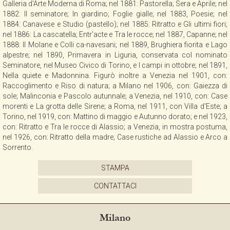
Galleria d'Arte Moderna di Roma; nel 1881: Pastorella; Sera e Aprile; nel
CONTATTI
1882: Il seminatore; In giardino; Foglie gialle; nel 1883, Poesie; nel
1884: Canavese e Studio (pastello); nel 1885: Ritratto e Gli ultimi fiori;
nel 1886: La cascatella; Entr'acte e Tra le rocce; nel 1887, Capanne; nel
1888: Il Molane e Colli ca-navesani; nel 1889, Brughiera fiorita e Lago
NEWSLETTER
alpestre; nel 1890, Primavera in Liguria, conservata col nominato
Seminatore, nel Museo Civico di Torino, e I campi in ottobre; nel 1891,
Nella quiete e Madonnina. Figurò inoltre a Venezia nel 1901, con:
COLLABORAZIONI
Raccoglimento e Riso di natura; a Milano nel 1906, con: Gaiezza di
sole; Malinconia e Pascolo autunnale; a Venezia, nel 1910, con: Case
morenti e La grotta delle Sirene; a Roma, nel 1911, con Villa d'Este; a
VIDEO
Torino, nel 1919, con: Mattino di maggio e Autunno dorato; e nel 1923,
con: Ritratto e Tra le rocce di Alassio; a Venezia, in mostra postuma,
nel 1926, con: Ritratto della madre; Case rustiche ad Alassio e Arco a
Sorrento.
STAMPA
CONTATTACI
Milano