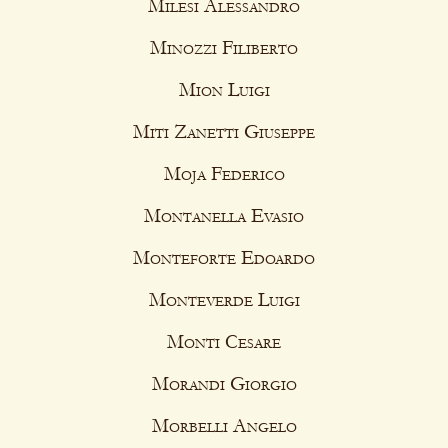
Milesi Alessandro
Minozzi Filiberto
Mion Luigi
Miti Zanetti Giuseppe
Moja Federico
Montanella Evasio
Monteforte Edoardo
Monteverde Luigi
Monti Cesare
Morandi Giorgio
Morbelli Angelo