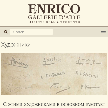
О нас
Галерея
Художники
Художники
Выставки
Новое
Публикации
Мы приобретаем
С этими художниками в основном работает