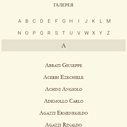
галерея
Контакты
A
B
C
D
E
F
G
H
I
J
K
L
M
Рассылка
N
O
P
Q
R
S
T
U
V
W
X
Y
Z
Сотрудничество
A
VIDEO
Abbati Giuseppe
Acerbi Ezechiele
Achini Angiolo
Ademollo Carlo
Agazzi Ermenegildo
Agazzi Rinaldo