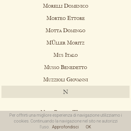
Morelli Domenico
Morteo Ettore
Motta Domingo
MÜller Moritz
Mus Italo
Musso Benedetto
Muzzioli Giovanni
N
Naef Bouvin Walter
Per offrirti una migliore esperienza di navigazione utilizziamo i
cookies. Continuando la navigazione nel sito ne autorizzi
Nani Napoleone
l'uso.
Approfondisci
OK