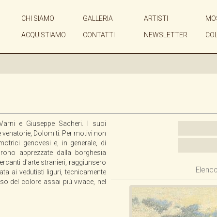
CHI SIAMO
GALLERIA
ARTISTI
MO
ACQUISTIAMO
CONTATTI
NEWSLETTER
CO
Varni e Giuseppe Sacheri. I suoi
e venatorie, Dolomiti. Per motivi non
otrici genovesi e, in generale, di
rono apprezzate dalla borghesia
ercanti d'arte stranieri, raggiunsero
Elenco
gata ai vedutisti liguri, tecnicamente
uso del colore assai più vivace, nel