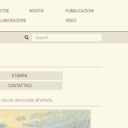
STRE
NOVITA'
PUBBLICAZIONI
CHI SIAMO
LLABORAZIONI
VIDEO
GALLERIA
ARTISTI
MOSTRE
STAMPA
NOVITA'
CONTATTACI
 tavole associate all'artista
PUBBLICAZIONI
ACQUISTIAMO