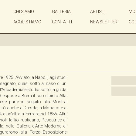
CHI SIAMO
GALLERIA
ARTISTI
MO
ACQUISTIAMO
CONTATTI
NEWSLETTER
CO
e 1925. Avviato, a Napoli, agli studi
 disegnato, quasi sotto al naso di un
all'Accademia e studiò sotto la guida
83 espose a Brera il suo dipinto Alla
ese parte in seguito alla Mostra
 figurò anche a Dresda, a Monaco e a
e un'altra a Ferrara nel 1885. Altri
oli; Idillio rusticano; Pescatriee di
la, nella Galleria d'Arte Moderna di
 figurarono alla Terza Esposizione