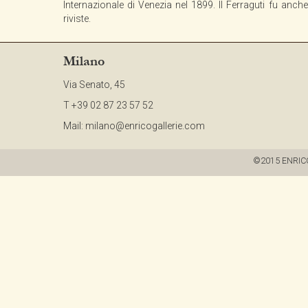
Internazionale di Venezia nel 1899. Il Ferraguti fu anche 
riviste.
Milano
Via Senato, 45
T +39 02 87 23 57 52
Mail:
milano@enricogallerie.com
©2015 ENRICO G