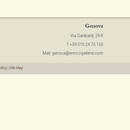
CONTATTI
Genova
NEWSLETTER
Via Garibaldi, 29 R
COLLABORAZIONI
T +39 010 24 70 150
Mail:
genova@enricogallerie.com
VIDEO
olicy
|
Site Map