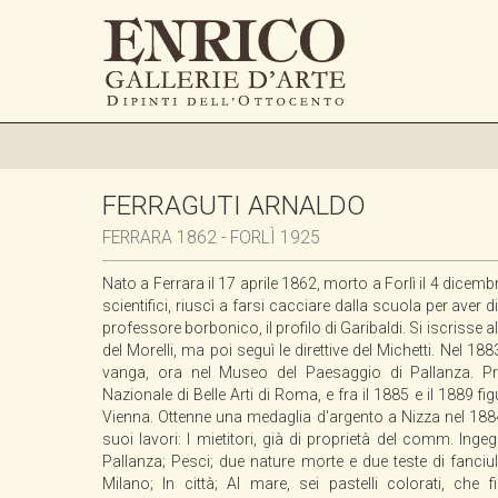
FERRAGUTI ARNALDO
FERRARA 1862 - FORLÌ 1925
Nato a Ferrara il 17 aprile 1862, morto a Forlì il 4 dicembr
scientifici, riuscì a farsi cacciare dalla scuola per aver
professore borbonico, il profilo di Garibaldi. Si iscrisse 
del Morelli, ma poi seguì le direttive del Michetti. Nel 18
vanga, ora nel Museo del Paesaggio di Pallanza. Pr
Nazionale di Belle Arti di Roma, e fra il 1885 e il 1889
Vienna. Ottenne una medaglia d'argento a Nizza nel 1884 
suoi lavori: I mietitori, già di proprietà del comm. Ingegn
Pallanza; Pesci; due nature morte e due teste di fanciul
Milano; In città; Al mare, sei pastelli colorati, che